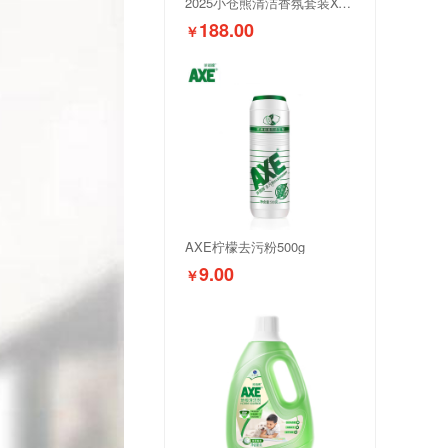
2025小仓熊清洁香氛套装XCX250016
188.00
￥
AXE柠檬去污粉500g
9.00
￥