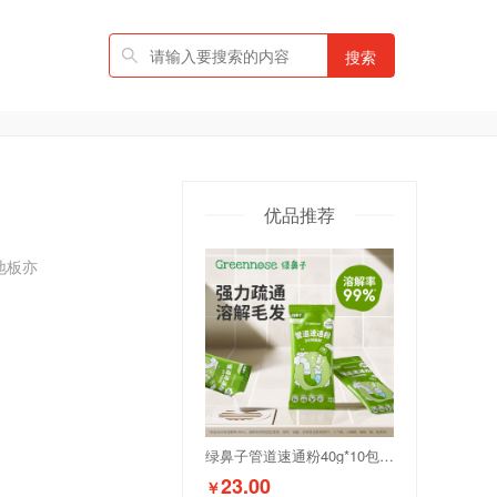
搜索
优品推荐
板亦

绿鼻子管道速通粉40g*10包/盒
23.00
￥