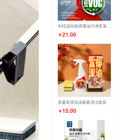
AXE晶怡厨房重油污净泵装（红石榴）500g
21.00
￥
承夏富得流油家庭清洁套装
15.00
￥