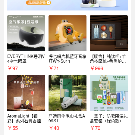
EVERYTHINK睡洞V
呼也唱片机蓝牙音箱
【唛恪】纯钛杯+羊
4空气眼罩
灯WY-S011
角按摩梳+香熏炉
+气垫梳
￥
97
￥
71
￥
996
AromaLight【钿
严选雨伞毛巾礼盒A
一辈子：防暑降温礼
彩】系列石膏香挂
99S1
盒套装（绿色款）支
（代发香味随机）
持自由搭配
￥
55
￥
40
￥
79