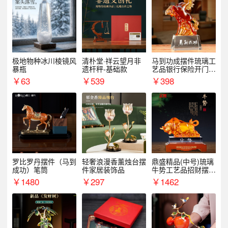
极地物种冰川棱镜风
清朴堂·祥云望月非
马到功成摆件琉璃工
暴瓶
遗杆秤-基础款
艺品银行保险开门红
周年庆典伴手礼表彰
￥
63
￥
539
￥
398
礼品
罗比罗丹摆件（马到
轻奢浪漫香薰烛台摆
鼎盛精品(中号)琉璃
成功）笔筒
件家居装饰品
牛势工艺品招财摆件
银行企业商务上市礼
￥
1480
￥
297
￥
1462
品