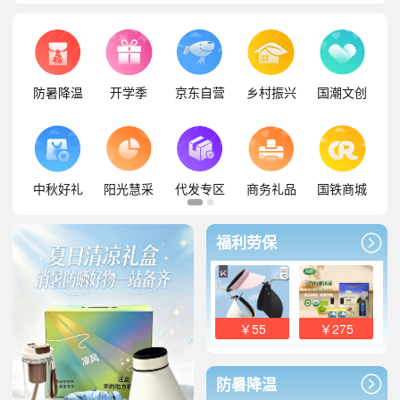
防暑降温
开学季
京东自营
乡村振兴
国潮文创
中秋好礼
阳光慧采
代发专区
商务礼品
国铁商城
福利劳保
￥55
￥275
防暑降温