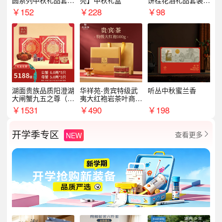
圆系列中秋礼品套装
亮】中秋礼盒
饼桂花酒礼品套装D
企业送客户商务伴手
AL1377
￥
152
￥
228
￥
98
礼
湖面贵族品质阳澄湖
华祥苑-贵宾特级武
听丛中秋蜜兰香
大闸蟹九五之尊（卡
夷大红袍岩茶叶商务
券）5188型
礼盒中秋节送长辈1
￥
1531
￥
490
￥
198
00g
开学季专区
查看更多
NEW
