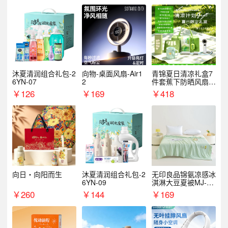
沐夏清润组合礼包-2
向物-桌面风扇-Air1
青锦夏日清凉礼盒7
6YN-07
2
件套蕉下防晒风扇员
工福利端午伴手礼企
￥
126
￥
169
￥
418
业定制
向日・向阳而生
沐夏清润组合礼包-2
无印良品锦氨凉感冰
6YN-09
淇淋大豆夏被MJ-B2
025-0193
￥
260
￥
144
￥
169