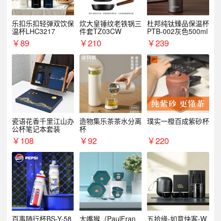
乐扣乐扣轻弹双饮保
炊大皇锤纹老铁锅三
杜邦纯钛臻品保温杯
温杯LHC3217
件套TZ03CW
PTB-002灰色500ml
￥
89
￥
210
￥
239
瓷语花香千里江山办
造物集乐茶茶水分离
璞实一橙百成紫砂杯
公杯笔记本套装
杯
￥
108
￥
92
￥
220
百事随行杯BS-Y-58
大嘴猴（PaulFran
五拾缘-如意快客-W