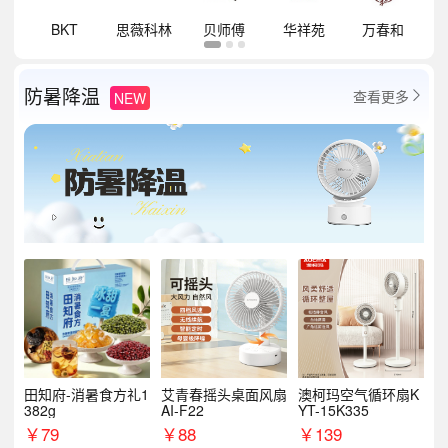
祥
BKT
思薇科林
贝师傅
华祥苑
万春和
防暑降温
查看更多
NEW

田知府-消暑食方礼1
艾青春摇头桌面风扇
澳柯玛空气循环扇K
382g
AI-F22
YT-15K335
￥
79
￥
88
￥
139