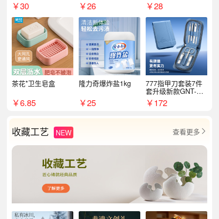
￥
30
￥
26
￥
28
茶花*卫生皂盒
隆力奇爆炸盐1kg
777指甲刀套装7件
套升级新款GNT-PM
072
￥
6.85
￥
25
￥
172
收藏工艺
查看更多
NEW
