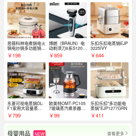
思薇科林电煮锅电火
博朗（BRAUN）电
乐扣乐扣电蒸锅EJP
锅电炒锅多功能锅电
动剃须刀6系S1200
3225IVY
热锅泡面小电锅
S
￥
198
￥
859
￥
644
东菱可视电蒸锅DL-
欧美特OMT-PC105
乐扣乐扣*多功能电
F1家用大容量蒸炖
7玻璃蒸汽煮茶器黑
蒸锅*EJP1277GRN
锅
茶泡茶具茶壶花茶壶
￥
799
￥
99
￥
411
母婴用品
查看更多
NEW
