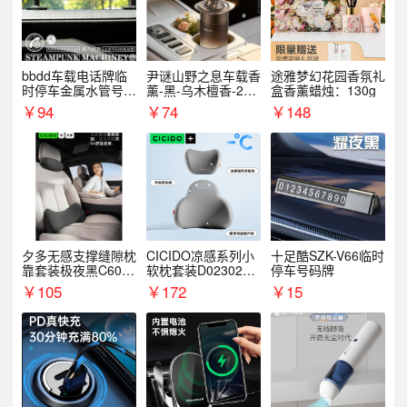
bbdd车载电话牌临
尹谜山野之息车载香
途雅梦幻花园香氛礼
时停车金属水管号码
薰-黑-乌木檀香-200
盒香薰蜡烛：130g
牌可隐藏创意趣味
g
￥
94
￥
74
￥
148
夕多无感支撑缝隙枕
CICIDO凉感系列小
十足酷SZK-V66临时
靠套装极夜黑C6003
软枕套装D023021+
停车号码牌
+C6004
D033031
￥
105
￥
172
￥
15