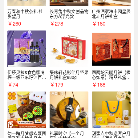
万春和中秋茶礼·桂
长青兔中秋文创品物
广州酒家粮丰园星辰
影望月
东方A浮光款
北斗月饼礼盒
￥
260
￥
278
￥
180
伊莎贝拉&食色家冷
集味轩花影伴月坚果
四两坨云腿月饼【橙
榨一级亚麻籽油百紫
月饼礼盒680g
心如意】精品礼盒4
千红500ml*2礼盒
50g/盒
￥
74
￥
179
￥
168
勿一跨月梦想欢聚团
礼享时空【一个月
甜蜜点中秋送客户月