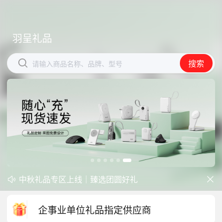
羽呈礼品
羽呈礼品


搜索
搜索
请输入商品名称、品牌、型号
请输入商品名称、品牌、型号
开学季礼品专区现已正式上线！
中秋礼品专区上线｜臻选团圆好礼


防暑降温一站式配齐，企业福利更省心
企事业单位礼品指定供应商