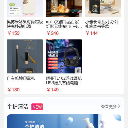
奥苏米冰果时尚超级
midu文创礼品百家
小雅长青系列·办公
快充移动电源
灯影无线充电小夜灯
礼笔本书签款
纪念礼品定制
￥
159
￥
246
￥
144
自有乾坤印章礼
纽曼TL102游戏耳机
USB接头有线电脑耳
机耳麦
￥
180
￥
149
个护清洁
查看更多
NEW
