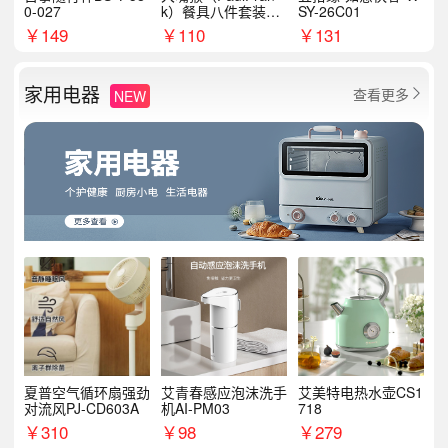
0-027
k）餐具八件套装HC
SY-26C01
T6007
￥
149
￥
110
￥
131
家用电器
查看更多
NEW

夏普空气循环扇强劲
艾青春感应泡沫洗手
艾美特电热水壶CS1
对流风PJ-CD603A
机AI-PM03
718
￥
310
￥
98
￥
279