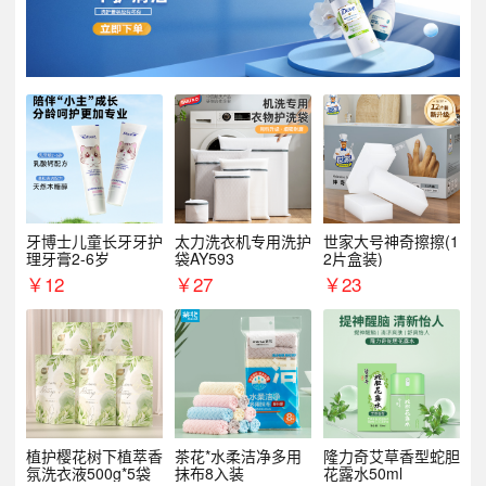
牙博士儿童长牙牙护
太力洗衣机专用洗护
世家大号神奇擦擦(1
理牙膏2-6岁
袋AY593
2片盒装)
￥
12
￥
27
￥
23
植护樱花树下植萃香
茶花*水柔洁净多用
隆力奇艾草香型蛇胆
氛洗衣液500g*5袋
抹布8入装
花露水50ml