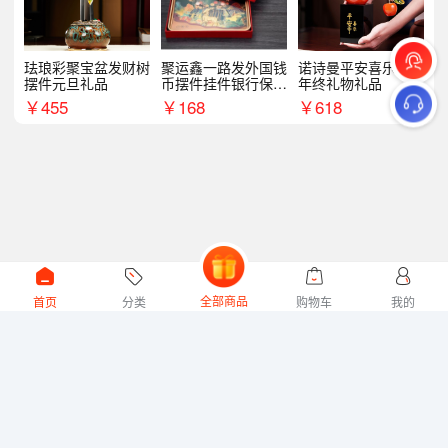
珐琅彩聚宝盆发财树
聚运鑫一路发外国钱
诺诗曼平安喜乐摆件
摆件元旦礼品
币摆件挂件银行保险
年终礼物礼品
商务礼
￥
455
￥
168
￥
618
全部商品
首页
分类
购物车
我的
微礼网技术支持