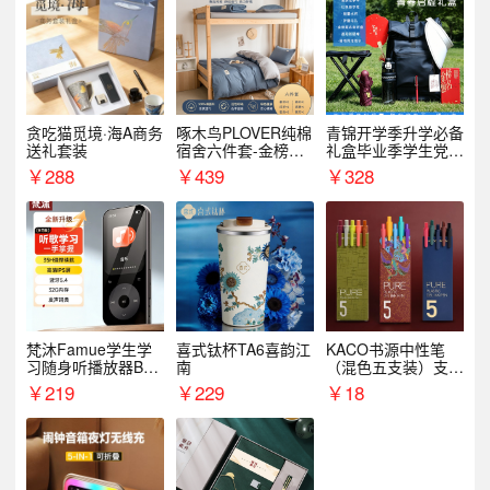
贪吃猫觅境·海A商务
啄木鸟PLOVER纯棉
青锦开学季升学必备
送礼套装
宿舍六件套-金榜题
礼盒毕业季学生党户
名
外出行备考装备礼品
￥
288
￥
439
￥
328
梵沐Famue学生学
喜式钛杯TA6喜韵江
KACO书源中性笔
习随身听播放器BL1
南
（混色五支装）支持
5（64G）
logo定制
￥
219
￥
229
￥
18