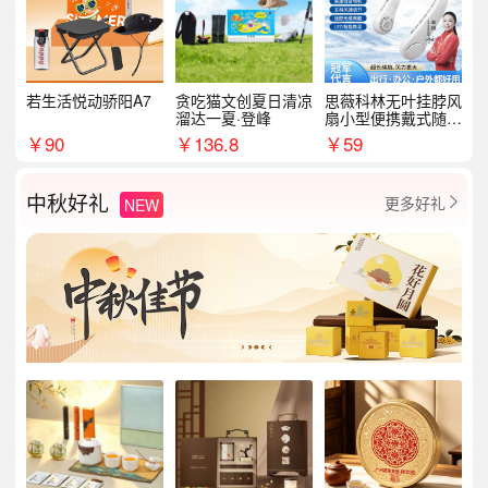
若生活悦动骄阳A7
贪吃猫文创夏日清凉
思薇科林无叶挂脖风
溜达一夏·登峰
扇小型便携戴式随身
挂脖子降温神器
￥
90
￥
136.8
￥
59
中秋好礼
更多好礼
NEW
