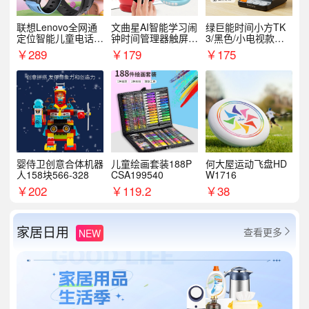
联想Lenovo全网通
文曲星AI智能学习闹
绿巨能时间小方TK
定位智能儿童电话手
钟时间管理器触屏N
3/黑色/小电视款【T
表A1
1pro
K3】
￥
289
￥
179
￥
175
婴侍卫创意合体机器
儿童绘画套装188P
何大屋运动飞盘HD
人158块566-328
CSA199540
W1716
￥
202
￥
119.2
￥
38
家居日用
查看更多
NEW
