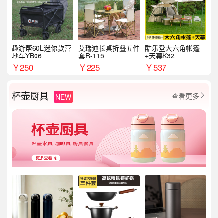
趣游帮60L迷你款营
艾瑞迪长桌折叠五件
酷乐登大六角帐篷
地车YB06
套R-115
+天幕K32
￥
250
￥
225
￥
537
杯壶厨具
查看更多
NEW
