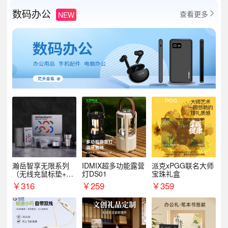
数码办公
查看更多
NEW

瀚岳智享无限系列
IDMIX超多功能露营
派克xPGG联名大师
（无线充鼠标垫+飞
灯DS01
宝珠礼盒
利浦音响+乐扣咖啡
￥
316
￥
259
￥
359
杯）