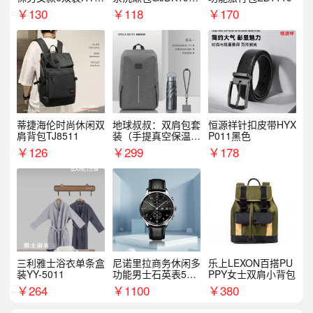
068WZ
1
￥
130
￥
118
￥
170
蒂捷海伦时尚休闲双
地球叔叔：双肩包套
恒源祥针扣皮带HYX
肩背包TJ8511
装（手提真空保温杯
P011黑色
+手机挂绳）
￥
126
￥
299
￥
178
三利雅士浴衣单条盒
尼诺里拉商务休闲多
乐上LEXON百搭PU
装YY-5011
功能男士石英表510
PPY女士双肩小背包
05
￥
264
￥
1100
￥
380