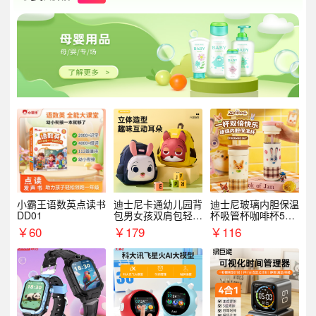
小霸王语数英点读书
迪士尼卡通幼儿园背
迪士尼玻璃内胆保温
DD01
包男女孩双肩包轻便
杯吸管杯咖啡杯530
可爱小背包B20107
MLH15135
￥
60
￥
179
￥
116