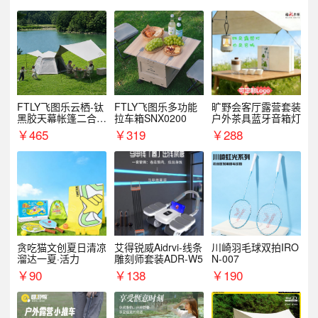
FTLY飞图乐云栖-钛
FTLY飞图乐多功能
旷野会客厅露营套装
黑胶天幕帐篷二合一
拉车箱SNX0200
户外茶具蓝牙音箱灯
TMTZ0201
￥
465
￥
319
￥
288
贪吃猫文创夏日清凉
艾得锐威Aidrvi-线条
川崎羽毛球双拍IRO
溜达一夏·活力
雕刻师套装ADR-W5
N-007
￥
90
￥
138
￥
190