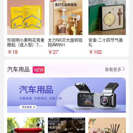
珍视明小黄鸭花青素
太力NICE大旋转挂
安泰·二十四节气香
眼贴（成人型）7对/
钩AW901
礼
盒
￥
18
￥
27
￥
102
汽车用品
查看更多
NEW
