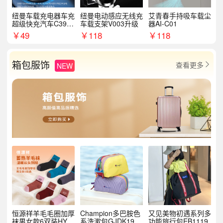
纽曼车载充电器车充
纽曼电动感应无线充
艾青春手持吸车载尘
超级快充汽车C39提
车载支架V003升级
器AI-C01
手拉环
￥
49
￥
118
￥
118
箱包服饰
查看更多
NEW

恒源祥羊毛毛圈加厚
Champion多巴胺色
又见美物初遇系列多
袜男女款6双装HYX
系洗漱包GJDK19R
功能旅行包EB1119