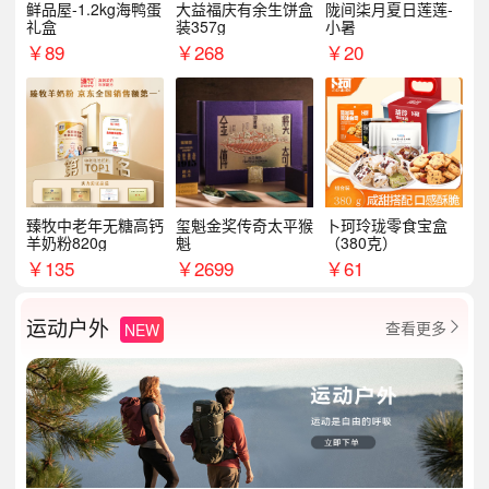
鲜品屋-1.2kg海鸭蛋
大益福庆有余生饼盒
陇间柒月夏日莲莲-
礼盒
装357g
小暑
￥
89
￥
268
￥
20
臻牧中老年无糖高钙
玺魁金奖传奇太平猴
卜珂玲珑零食宝盒
羊奶粉820g
魁
（380克）
￥
135
￥
2699
￥
61
运动户外
查看更多
NEW
