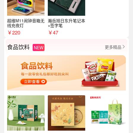
超维M11闹钟音箱无
瀚岳旭日东升笔记本
线充夜灯
+签字笔
￥
220
￥
47
食品饮料
更多精品
NEW
