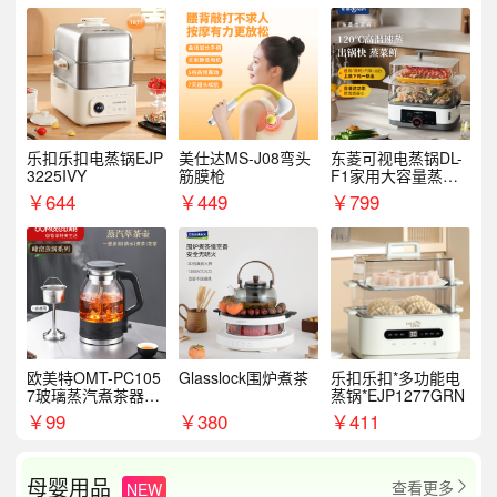
乐扣乐扣电蒸锅EJP
美仕达MS-J08弯头
东菱可视电蒸锅DL-
3225IVY
筋膜枪
F1家用大容量蒸炖
锅
￥
644
￥
449
￥
799
欧美特OMT-PC105
Glasslock围炉煮茶
乐扣乐扣*多功能电
7玻璃蒸汽煮茶器黑
蒸锅*EJP1277GRN
茶泡茶具茶壶花茶壶
￥
99
￥
380
￥
411
母婴用品
查看更多
NEW
