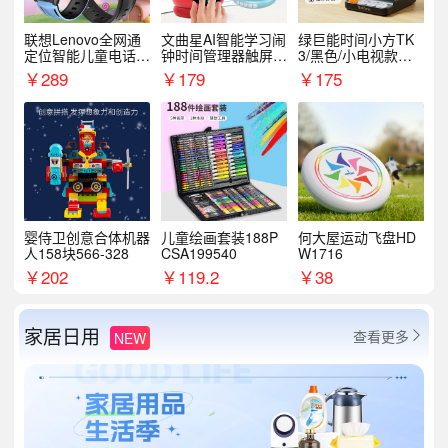
联想Lenovo全网通
文曲星AI智能学习闹
绿巨能时间小方TK
定位智能儿童电话手
钟时间管理器触屏N
3/黑色/小电视款【T
表A1
1pro
K3】
￥
289
￥
179
￥
175
婴侍卫创意合体机器
儿童绘画套装188P
何大屋运动飞盘HD
人158块566-328
CSA199540
W1716
￥
202
￥
119.2
￥
38
家居日用
查看更多
NEW
