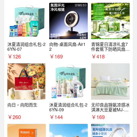
沐夏清润组合礼包-2
向物-桌面风扇-Air1
青锦夏日清凉礼盒7
6YN-07
2
件套蕉下防晒风扇员
工福利端午伴手礼企
￥
126
￥
169
￥
418
业定制
向日・向阳而生
沐夏清润组合礼包-2
无印良品锦氨凉感冰
6YN-09
淇淋大豆夏被MJ-B2
025-0193
￥
260
￥
144
￥
169