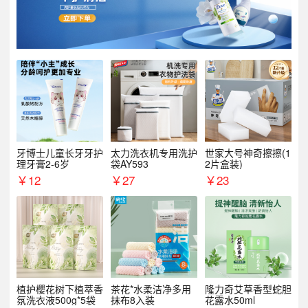
牙博士儿童长牙牙护
太力洗衣机专用洗护
世家大号神奇擦擦(1
理牙膏2-6岁
袋AY593
2片盒装)
￥
12
￥
27
￥
23
植护樱花树下植萃香
茶花*水柔洁净多用
隆力奇艾草香型蛇胆
氛洗衣液500g*5袋
抹布8入装
花露水50ml