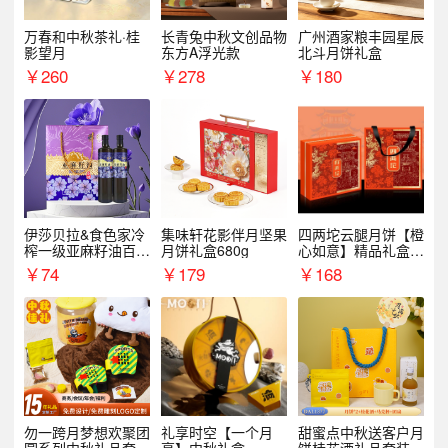
万春和中秋茶礼·桂
长青兔中秋文创品物
广州酒家粮丰园星辰
影望月
东方A浮光款
北斗月饼礼盒
￥
260
￥
278
￥
180
伊莎贝拉&食色家冷
集味轩花影伴月坚果
四两坨云腿月饼【橙
榨一级亚麻籽油百紫
月饼礼盒680g
心如意】精品礼盒4
千红500ml*2礼盒
50g/盒
￥
74
￥
179
￥
168
勿一跨月梦想欢聚团
礼享时空【一个月
甜蜜点中秋送客户月