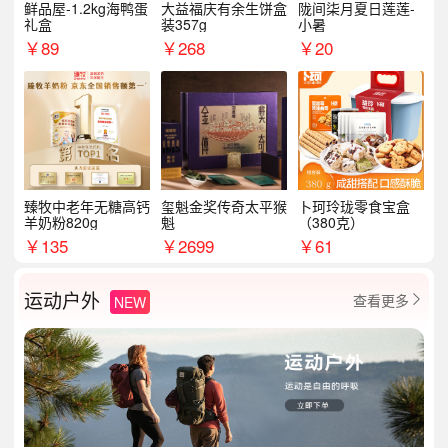
鲜品屋-1.2kg海鸭蛋
大益福庆有余生饼盒
陇间柒月夏日莲莲-
礼盒
装357g
小暑
￥
89
￥
268
￥
20
臻牧中老年无糖高钙
玺魁金奖传奇太平猴
卜珂玲珑零食宝盒
羊奶粉820g
魁
（380克）
￥
135
￥
2699
￥
61
运动户外
查看更多
NEW
