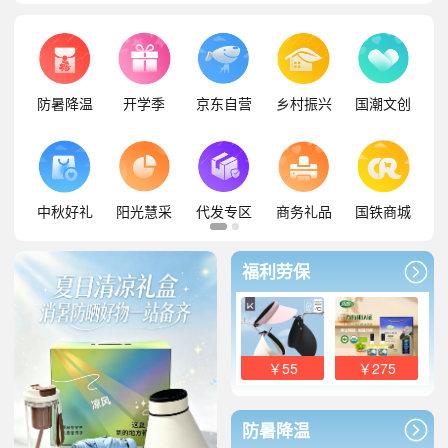
防暑降温
开学季
京东自营
乡村振兴
国潮文创
中秋好礼
阳光慧采
代发专区
商务礼品
国铁商城
福利劳保
￥55
￥275
防暑降温