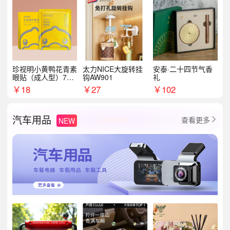
珍视明小黄鸭花青素
太力NICE大旋转挂
安泰·二十四节气香
眼贴（成人型）7对/
钩AW901
礼
盒
￥
18
￥
27
￥
102
汽车用品
查看更多
NEW
