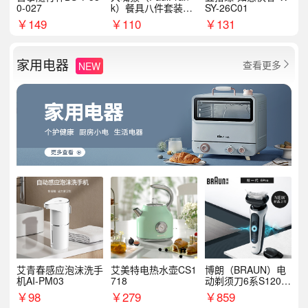
0-027
k）餐具八件套装HC
SY-26C01
T6007
￥
149
￥
110
￥
131
家用电器
查看更多
NEW

艾青春感应泡沫洗手
艾美特电热水壶CS1
博朗（BRAUN）电
机AI-PM03
718
动剃须刀6系S1200
S
￥
98
￥
279
￥
859