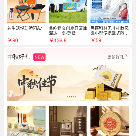
若生活悦动骄阳A7
贪吃猫文创夏日清凉
思薇科林无叶挂脖风
溜达一夏·登峰
扇小型便携戴式随身
挂脖子降温神器
￥
90
￥
136.8
￥
59
中秋好礼
更多好礼
NEW
