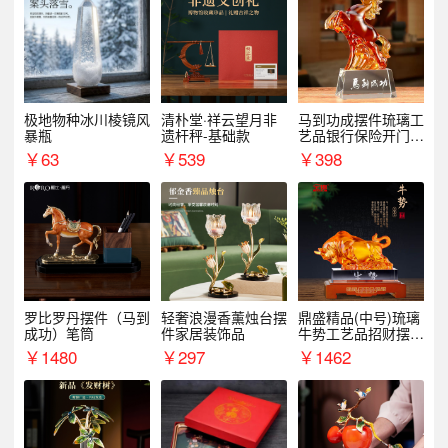
极地物种冰川棱镜风
清朴堂·祥云望月非
马到功成摆件琉璃工
暴瓶
遗杆秤-基础款
艺品银行保险开门红
周年庆典伴手礼表彰
￥
63
￥
539
￥
398
礼品
罗比罗丹摆件（马到
轻奢浪漫香薰烛台摆
鼎盛精品(中号)琉璃
成功）笔筒
件家居装饰品
牛势工艺品招财摆件
银行企业商务上市礼
￥
1480
￥
297
￥
1462
品