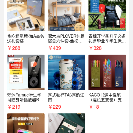
贪吃猫觅境·海A商务
啄木鸟PLOVER纯棉
青锦开学季升学必备
送礼套装
宿舍六件套-金榜题
礼盒毕业季学生党户
名
外出行备考装备礼品
￥
288
￥
439
￥
328
梵沐Famue学生学
喜式钛杯TA6喜韵江
KACO书源中性笔
习随身听播放器BL1
南
（混色五支装）支持
5（64G）
logo定制
￥
219
￥
229
￥
18