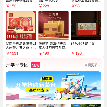
圆系列中秋礼品套装
亮】中秋礼盒
饼桂花酒礼品套装D
企业送客户商务伴手
AL1377
￥
152
￥
228
￥
98
礼
湖面贵族品质阳澄湖
华祥苑-贵宾特级武
听丛中秋蜜兰香
大闸蟹九五之尊（卡
夷大红袍岩茶叶商务
券）5188型
礼盒中秋节送长辈1
￥
1531
￥
490
￥
198
00g
开学季专区
查看更多
NEW
