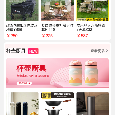
趣游帮60L迷你款营
艾瑞迪长桌折叠五件
酷乐登大六角帐篷
地车YB06
套R-115
+天幕K32
￥
250
￥
225
￥
537
杯壶厨具
查看更多
NEW
