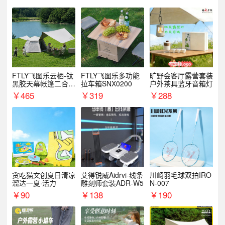
FTLY飞图乐云栖-钛
FTLY飞图乐多功能
旷野会客厅露营套装
黑胶天幕帐篷二合一
拉车箱SNX0200
户外茶具蓝牙音箱灯
TMTZ0201
￥
465
￥
319
￥
288
贪吃猫文创夏日清凉
艾得锐威Aidrvi-线条
川崎羽毛球双拍IRO
溜达一夏·活力
雕刻师套装ADR-W5
N-007
￥
90
￥
138
￥
190