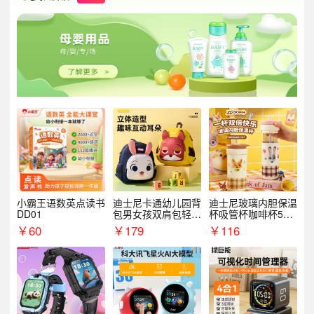
小霸王语数英点读书
迪士尼卡通幼儿园背
迪士尼玻璃内胆保温
DD01
包男女孩双肩包轻便
杯吸管杯咖啡杯530
可爱小背包B20107
MLH15135
￥
60
￥
179
￥
116