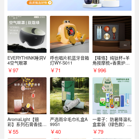
EVERYTHINK睡洞V
呼也唱片机蓝牙音箱
【唛恪】纯钛杯+羊
4空气眼罩
灯WY-S011
角按摩梳+香熏炉
+气垫梳
￥
97
￥
71
￥
996
AromaLight【钿
严选雨伞毛巾礼盒A
一辈子：防暑降温礼
彩】系列石膏香挂
99S1
盒套装（绿色款）支
（代发香味随机）
持自由搭配
￥
55
￥
40
￥
79