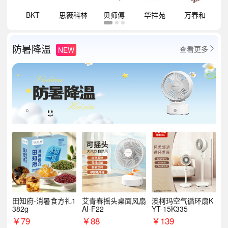
祥
BKT
思薇科林
贝师傅
华祥苑
万春和
防暑降温
查看更多
NEW

田知府-消暑食方礼1
艾青春摇头桌面风扇
澳柯玛空气循环扇K
382g
AI-F22
YT-15K335
￥
79
￥
88
￥
139