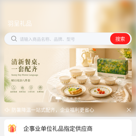
羽呈礼品
羽呈礼品


搜索
搜索
请输入商品名称、品牌、型号
请输入商品名称、品牌、型号
防暑降温一站式配齐，企业福利更省心
开学季礼品专区现已正式上线！


中秋礼品专区上线｜臻选团圆好礼
企事业单位礼品指定供应商