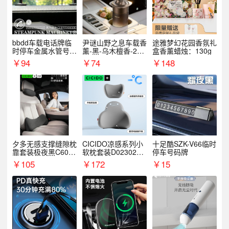
bbdd车载电话牌临
尹谜山野之息车载香
途雅梦幻花园香氛礼
时停车金属水管号码
薰-黑-乌木檀香-200
盒香薰蜡烛：130g
牌可隐藏创意趣味
g
￥
94
￥
74
￥
148
夕多无感支撑缝隙枕
CICIDO凉感系列小
十足酷SZK-V66临时
靠套装极夜黑C6003
软枕套装D023021+
停车号码牌
+C6004
D033031
￥
105
￥
172
￥
15