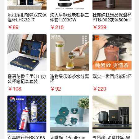
乐扣乐扣轻弹双饮保
炊大皇锤纹老铁锅三
杜邦纯钛臻品保温杯
温杯LHC3217
件套TZ03CW
PTB-002灰色500ml
￥
89
￥
210
￥
239
瓷语花香千里江山办
造物集乐茶茶水分离
璞实一橙百成紫砂杯
公杯笔记本套装
杯
￥
108
￥
92
￥
220
百事随行杯BS-Y-58
大嘴猴（PaulFran
五拾缘-如意快客-W