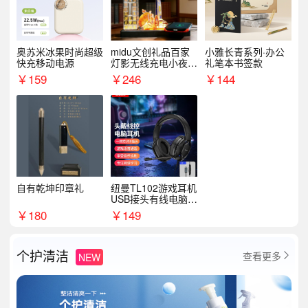
奥苏米冰果时尚超级
midu文创礼品百家
小雅长青系列·办公
快充移动电源
灯影无线充电小夜灯
礼笔本书签款
纪念礼品定制
￥
159
￥
246
￥
144
自有乾坤印章礼
纽曼TL102游戏耳机
USB接头有线电脑耳
机耳麦
￥
180
￥
149
个护清洁
查看更多
NEW
