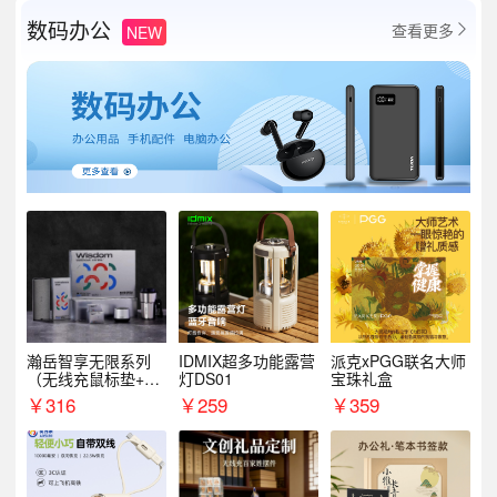
数码办公
查看更多
NEW

瀚岳智享无限系列
IDMIX超多功能露营
派克xPGG联名大师
（无线充鼠标垫+飞
灯DS01
宝珠礼盒
利浦音响+乐扣咖啡
￥
316
￥
259
￥
359
杯）