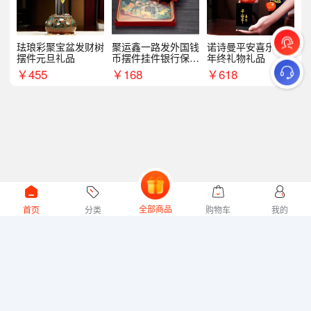
珐琅彩聚宝盆发财树
聚运鑫一路发外国钱
诺诗曼平安喜乐摆件
摆件元旦礼品
币摆件挂件银行保险
年终礼物礼品
商务礼
￥
455
￥
168
￥
618
全部商品
首页
分类
购物车
我的
微礼网技术支持