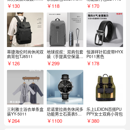
068WZ
1
￥
130
￥
118
￥
170
蒂捷海伦时尚休闲双
地球叔叔：双肩包套
恒源祥针扣皮带HYX
肩背包TJ8511
装（手提真空保温杯
P011黑色
+手机挂绳）
￥
126
￥
299
￥
178
三利雅士浴衣单条盒
尼诺里拉商务休闲多
乐上LEXON百搭PU
装YY-5011
功能男士石英表510
PPY女士双肩小背包
05
￥
264
￥
1100
￥
380