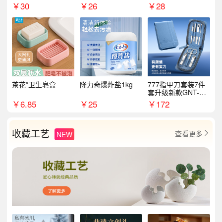
￥
30
￥
26
￥
28
茶花*卫生皂盒
隆力奇爆炸盐1kg
777指甲刀套装7件
套升级新款GNT-PM
072
￥
6.85
￥
25
￥
172
收藏工艺
查看更多
NEW
