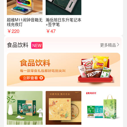
超维M11闹钟音箱无
瀚岳旭日东升笔记本
线充夜灯
+签字笔
￥
220
￥
47
食品饮料
更多精品
NEW
