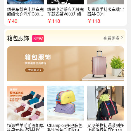
纽曼车载充电器车充
纽曼电动感应无线充
艾青春手持吸车载尘
超级快充汽车C39提
车载支架V003升级
器AI-C01
手拉环
￥
49
￥
118
￥
118
箱包服饰
查看更多
NEW

恒源祥羊毛毛圈加厚
Champion多巴胺色
又见美物初遇系列多
袜男女款6双装HYX
系洗漱包GJDK19R
功能旅行包EB1119